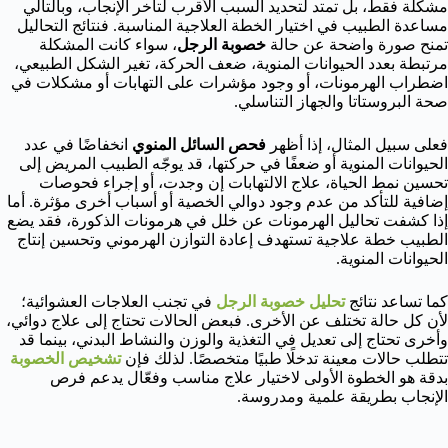
مشكلة فقط، بل تمتد لتحديد السبب الأقرب لتأخر الإنجاب، وبالتالي
مساعدة الطبيب في اختيار الخطة العلاجية المناسبة. فنتائج التحاليل
تمنح صورة واضحة عن حالة
خصوبة الرجل
، سواء كانت المشكلة
مرتبطة بعدد الحيوانات المنوية، ضعف الحركة، تغير الشكل الطبيعي،
اضطراب الهرمونات، أو وجود مؤشرات على التهابات أو مشكلات في
صحة البروستاتا والجهاز التناسلي.
فعلى سبيل المثال، إذا أظهر
فحص السائل المنوي
انخفاضًا في عدد
الحيوانات المنوية أو ضعفًا في حركتها، قد يوجّه الطبيب المريض إلى
تحسين نمط الحياة، علاج الالتهابات إن وجدت، أو إجراء فحوصات
إضافية للتأكد من عدم وجود دوالي الخصية أو أسباب أخرى مؤثرة. أما
إذا كشفت تحاليل الهرمونات عن خلل في هرمونات الذكورة، فقد يضع
الطبيب خطة علاجية تستهدف إعادة التوازن الهرموني وتحسين إنتاج
الحيوانات المنوية.
كما تساعد نتائج
تحليل خصوبة الرجل
في تجنب العلاجات العشوائية؛
لأن كل حالة تختلف عن الأخرى. فبعض الحالات تحتاج إلى علاج دوائي،
وأخرى تحتاج إلى تعديل في التغذية والوزن والنشاط البدني، بينما قد
تتطلب حالات معينة تدخلًا طبيًا متخصصًا. لذلك فإن
تشخيص الخصوبة
بدقة هو الخطوة الأولى لاختيار علاج مناسب وفعّال يدعم فرص
الإنجاب بطريقة علمية ومدروسة.