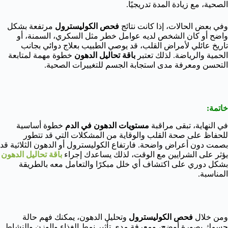
الصحية، مع زيادة المدة تدريجيًا.
وفي بعض الحالات، إذا كانت نتائج
فحص الكوليسترول
مرتفعة بشكل
واضح أو كان الشخص لديه عوامل خطر مثل السكري، السمنة، أو
تاريخ عائلي لأمراض القلب، قد يوصي الطبيب بعلاج دوائي بجانب
الحمية والرياضة. لذلك تعتبر
باقة تحاليل الدهون
خطوة مهمة لمتابعة
التحسن ومعرفة مدى استجابة الجسم للتغييرات الصحية.
خاتمة:
في النهاية، تبقى مراقبة
مستويات الدهون في الدم
خطوة أساسية
للحفاظ على صحة القلب والوقاية من المشكلات التي قد تتطور
بصمت دون أعراض واضحة. فارتفاع الكوليسترول أو الدهون الثلاثية قد
يؤثر على الشرايين مع الوقت، لذلك يساعدك إجراء
باقة تحاليل الدهون
بشكل دوري على اكتشاف أي خلل مبكرًا والتعامل معه بالطريقة
المناسبة.
ومن خلال
فحص الكوليسترول
وتحليل الدهون، يمكنك فهم حالة
جسمك بصورة أوضح، ومعرفة مدى تأثير نمط الغذاء والوزن والنشاط