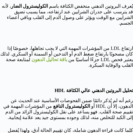
يُعرف البروتين الدهني منخفض الكثافة باسم
الكوليسترول الضار
، لأنه
قد يترسب على جدران الشرايين عند ارتفاعه، مما يسبب تضيق
الشرايين مع الوقت ويؤثر على وصول الدم إلى القلب وباقي أعضاء
الجسم.
ارتفاع LDL من المؤشرات المهمة التي لا يجب تجاهلها، خصوصًا إذا
كان مصحوبًا بارتفاع ضغط الدم أو التدخين أو السمنة أو السكري. لذلك
يعتبر فحص LDL جزءًا أساسيًا من
باقة تحاليل الدهون
لمتابعة صحة
القلب والوقاية المبكرة.
تحليل البروتين الدهني عالي الكثافة HDL
رغم أنه لم يُذكر دائمًا ضمن الفحوصات الأساسية عند الحديث عن
الدهون، إلا أن HDL أو
الكوليسترول النافع
من المؤشرات المهمة في
تقييم صحة القلب. فهو يساعد على نقل الكوليسترول الزائد من الدم
إلى الكبد للتخلص منه، لذلك وجوده بمستوى جيد يعد علامة إيجابية.
كلما كانت قراءة الدهون شاملة، كان تقييم الحالة أدق، ولهذا يُفضل