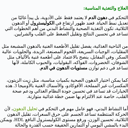
العلاج والتغذية المناسبة:
التحكم في
دهون الدم
لا يعتمد فقط على الأدوية، بل يبدأ غالبًا من
تعديل نمط الحياة. فعند ظهور ارتفاع في
الكوليسترول
أو الدهون
الثلاثية، تكون التغذية الصحية والنشاط البدني من أهم الخطوات التي
تساعد في تحسين النتائج وتقليل الضغط على القلب والشرايين.
من الناحية الغذائية، يفضل تقليل الأطعمة الغنية بالدهون المشبعة مثل
المقليات، الوجبات السريعة، اللحوم المصنعة، الزبدة، والحلويات عالية
السكر. وفي المقابل، ينصح بالاعتماد على أطعمة غنية بالألياف مثل
الشوفان، الخضروات، الفواكه، البقوليات، والحبوب الكاملة، لأنها
تساعد في دعم توازن
مستويات الدهون في الدم
.
كما يمكن اختيار الدهون الصحية بكميات مناسبة، مثل زيت الزيتون،
المكسرات غير المملحة، الأفوكادو، والأسماك الغنية بالأوميجا 3. هذه
الخيارات قد تساعد في تحسين جودة النظام الغذائي ودعم صحة
القلب، خاصة عند الالتزام بها ضمن خطة غذائية متوازنة.
أما النشاط البدني، فهو عامل مهم في التحكم في
تحليل الدهون
، لأن
الحركة المنتظمة تساعد الجسم على حرق السعرات، تقليل الدهون
الثلاثية، تحسين الوزن، ورفع مستوى الكوليسترول النافع HDL. ويمكن
البدء بالمشي اليومي أو التمارين الخفيفة حسب القدرة والحالة