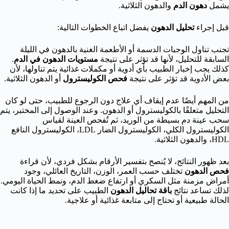
يشمل
دهون الدم
والدهون الثلاثية.
قبل إجراء
تحليل الدهون
يفضل اتباع الخطوات التالية:
تجنب تناول الوجبات الدسمة أو الأطعمة الغنية بالدهون في الليلة
السابقة للتحليل، لأنها قد تؤثر على نتيجة
مستويات الدهون في الدم
.
كذلك يجب إخبار الطبيب بأي أدوية أو مكملات غذائية يتم تناولها، لأن
بعض الأدوية قد تؤثر على نتيجة
فحص الكوليسترول
أو الدهون الثلاثية.
من المهم أيضًا عدم إيقاف أي علاج دون الرجوع للطبيب، حتى لو كان
التحليل متعلقًا بالكوليسترول أو الدهون. وعند الوصول إلى المختبر، يتم
سحب عينة دم بسيطة من الوريد، ثم تُفحص العينة لقياس
الكوليسترول الكلي، الكوليسترول الضار LDL، الكوليسترول النافع
HDL، والدهون الثلاثية.
بعد ظهور النتائج، لا يُنصح بتفسير الأرقام بشكل فردي، لأن قراءة
فحص الدهون
تختلف حسب العمر، الوزن، التاريخ العائلي، وجود
أمراض مزمنة مثل السكري أو ارتفاع ضغط الدم، ونمط الحياة اليومي.
لذلك تساعد نتائج
باقة تحاليل الدهون
الطبيب على تحديد ما إذا كانت
الحالة طبيعية أو تحتاج إلى متابعة غذائية أو علاجية.