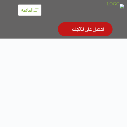
القائمة
احصل على نتائجك